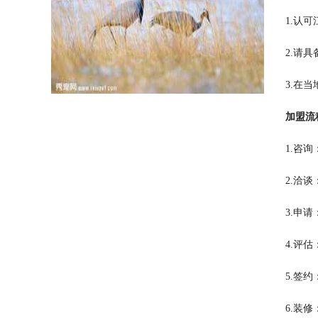
1.认
2.请
3.在
加盟流
1.咨
2.洽
3.申
4.评
5.签
6.装